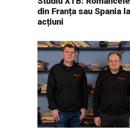
Studiu XTB: Româncele
din Franța sau Spania la 
acțiuni