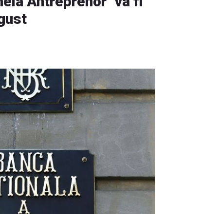
ia Antreprenor" va fi
gust