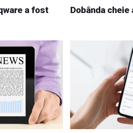
nqware a fost
Dobânda cheie a