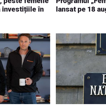
, peste femeile
Programul „Feme
investițiile în
lansat pe 18 au