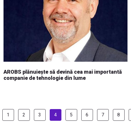
AROBS plănuiește să devină cea mai importantă
companie de tehnologie din lume
1
2
3
4
5
6
7
8