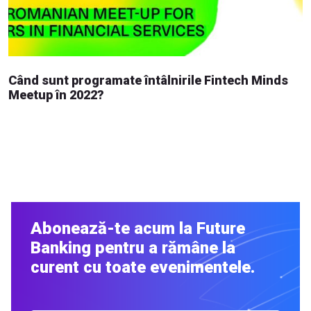
Când sunt programate întâlnirile Fintech Minds
Meetup în 2022?
Abonează-te acum la Future
Banking pentru a rămâne la
curent cu toate evenimentele.