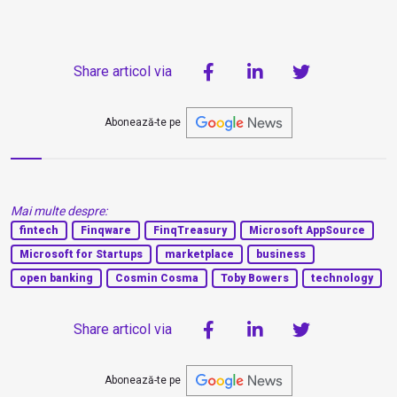
Share articol via
Abonează-te pe
Mai multe despre:
fintech
Finqware
FinqTreasury
Microsoft AppSource
Microsoft for Startups
marketplace
business
open banking
Cosmin Cosma
Toby Bowers
technology
Share articol via
Abonează-te pe