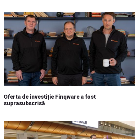
Oferta de investiție Finqware a fost
suprasubscrisă