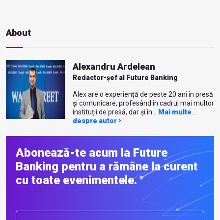
About
Alexandru Ardelean
Redactor-șef al Future Banking
Alex are o experiență de peste 20 ani în presă
și comunicare, profesând în cadrul mai multor
instituții de presă, dar și în...
Mai multe
despre autor
Abonează-te acum la Future
Banking pentru a rămâne la curent
cu toate evenimentele.