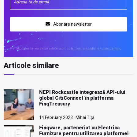
Abonare newsletter
Prin abonarea la newsletter ești de acord cu
termenii și condițiile Future Banking
Articole similare
NEPI Rockcastle integrează API-ului
global CitiConnect în platforma
FinqTreasury
14 February 2023 | Mihai Tița
Finqware, parteneriat cu Electrica
Furnizare pentru utilizarea platformei