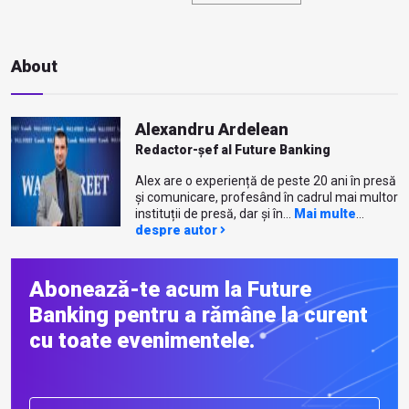
About
Alexandru Ardelean
Redactor-șef al Future Banking
Alex are o experiență de peste 20 ani în presă
și comunicare, profesând în cadrul mai multor
instituții de presă, dar și în...
Mai multe
despre autor
Abonează-te acum la Future
Banking pentru a rămâne la curent
cu toate evenimentele.