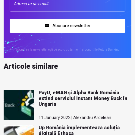
Abonare newsletter
Prin abonarea la newsletter ești de acord cu
termenii și condițiile Future Banking
Articole similare
PayU, eMAG și Alpha Bank România
extind serviciul Instant Money Back în
Ungaria
11 January 2022 | Alexandru Ardelean
Up România implementează soluția
digitală Ethoca