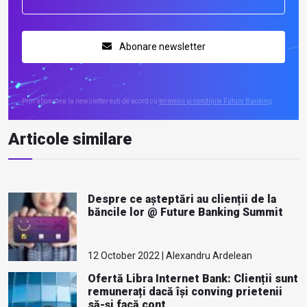
Abonare newsletter
Prin abonarea la newsletter ești de acord cu
termenii și condițiile Future Banking
Articole similare
Despre ce așteptări au clienții de la
băncile lor @ Future Banking Summit
12 October 2022 | Alexandru Ardelean
Ofertă Libra Internet Bank: Clienții sunt
remunerați dacă își conving prietenii
să-și facă cont