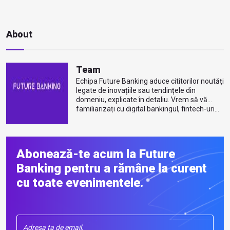
About
Team
Echipa Future Banking aduce cititorilor noutăți
legate de inovațiile sau tendințele din
domeniu, explicate în detaliu. Vrem să vă
familiarizați cu digital bankingul, fintech-uri...
Mai multe despre autor
Abonează-te acum la Future
Banking pentru a rămâne la curent
cu toate evenimentele.