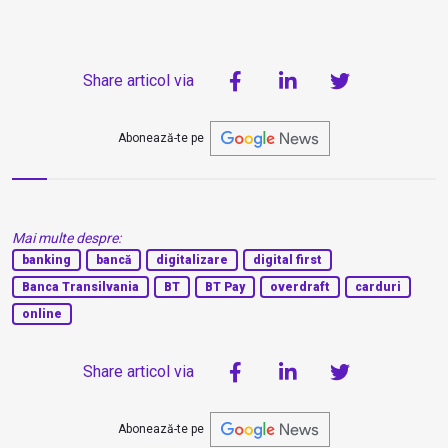
Share articol via
Abonează-te pe
Mai multe despre:
banking
bancă
digitalizare
digital first
Banca Transilvania
BT
BT Pay
overdraft
carduri
online
Share articol via
Abonează-te pe