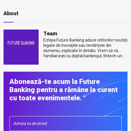
About
Team
Echipa Future Banking aduce cititorilor noutăți
legate de inovațiile sau tendințele din
domeniu, explicate în detaliu. Vrem să vă
familiarizați cu digital bankingul, fintech-uri...
Mai multe despre autor
Abonează-te acum la Future
Banking pentru a rămâne la curent
cu toate evenimentele.