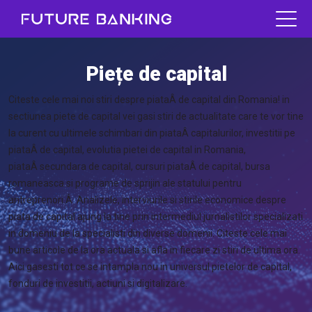
Piețe de capital
Citeste cele mai noi stiri despre piataÂ de capital din Romania! in
sectiunea piete de capital vei gasi stiri de actualitate care te vor tine
la curent cu ultimele schimbari din piataÂ capitalurilor, investitii pe
piataÂ de capital, evolutia pietei de capital in Romania,
piataÂ secundara de capital, cursuri piataÂ de capital, bursa
romaneasca si programe de sprijin ale statului pentru
antreprenori.Â Analizele, interviurile si stirile economice despre
piata de capital ajung la tine prin intermediul jurnalistilor specializati
in domeniu de la specialisti din diverse domenii. Citeste cele mai
bune articole de la ora actuala si afla in fiecare zi stiri de ultima ora.
Aici gasesti tot ce se intampla nou in universul pietelor de capital,
fonduri de investitii, actiuni si digitalizare.