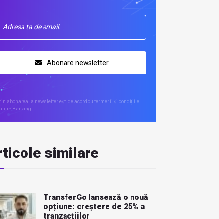
Abonare newsletter
rin abonarea la newsletter ești de acord cu
termenii și condițiile
uture Banking
ticole similare
TransferGo lansează o nouă
opțiune: creștere de 25% a
tranzacțiilor