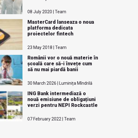
08 July 2020 | Team
MasterCard lanseaza o noua
platforma dedicata
proiectelor fintech
23 May 2018 | Team
Românii vor o nouă materie în
școală care să-i învețe cum
să nu mai piardă banii
30 March 2026 | Luminița Mîndrilă
ING Bank intermediază o
nouă emisiune de obligațiuni
verzi pentru NEPI Rockcastle
07 February 2022 | Team