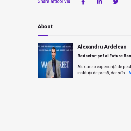
Share articol via
About
Alexandru Ardelean
Redactor-șef al Future Ba
Alex are o experiență de pest
instituții de presă, dar și în...
M