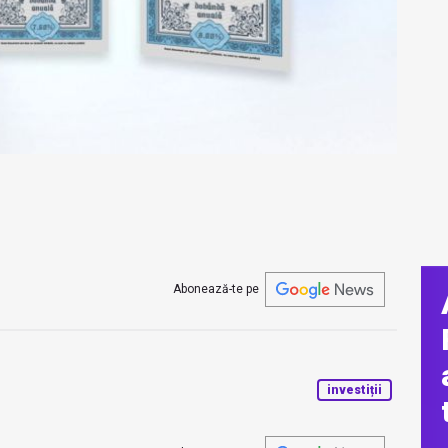
Abonează-te pe
investiții