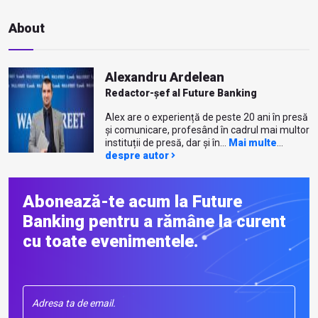
About
Alexandru Ardelean
Redactor-șef al Future Banking
Alex are o experiență de peste 20 ani în presă
și comunicare, profesând în cadrul mai multor
instituții de presă, dar și în...
Mai multe
despre autor
Abonează-te acum la Future
Banking pentru a rămâne la curent
cu toate evenimentele.