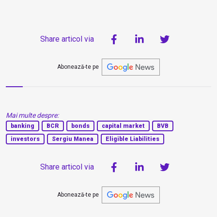
Share articol via
Abonează-te pe
Mai multe despre:
banking
BCR
bonds
capital market
BVB
investors
Sergiu Manea
Eligible Liabilities
Share articol via
Abonează-te pe