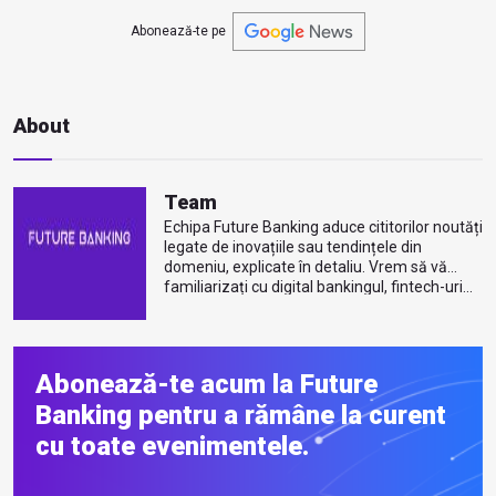
Abonează-te pe
About
Team
Echipa Future Banking aduce cititorilor noutăți
legate de inovațiile sau tendințele din
domeniu, explicate în detaliu. Vrem să vă
familiarizați cu digital bankingul, fintech-uri...
Mai multe despre autor
Abonează-te acum la Future
Banking pentru a rămâne la curent
cu toate evenimentele.