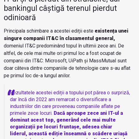
bankingul câștigă terenul pierdut
odinioară
Principala schimbare a acestei ediții este
existența unei
singure companii IT&C în clasamentul general,
domeniul IT&C predominând topul în ultimii zece ani. De
altfel, de cele mai multe ori primul loc a fost ocupat de
companii din IT&C: Microsoft, UiPath și MassMutual sunt
doar câteva dintre companiile de tehnologie care s-au aflat
pe primul loc de-a lungul anilor.
Rezultatele acestei ediții a topului pot părea o surpriză,
dar încă din 2022 am remarcat o diversificare a
industriilor din care proveneau companiile aflate pe
primele zece locuri.
Dacă aproape zece ani IT-ul a
dominat acest top, generând cele mai multe
organizații pe locuri fruntașe, adesea chiar
liderul, această ediție înseamnă o scădere uriașă