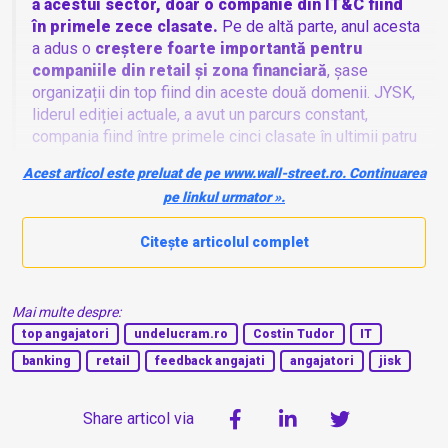
a acestui sector, doar o companie din IT&C fiind
în primele zece clasate.
Pe de altă parte, anul acesta
a adus o
creștere foarte importantă pentru
companiile din retail și zona financiară
, șase
organizații din top fiind din aceste două domenii. JYSK,
liderul ediției actuale, a avut un parcurs constant,
compania fiind între primele cinci clasate în ultimii patru
ani.
Acest articol este preluat de pe www.wall-street.ro. Continuarea
pe linkul urmator ».
Citește articolul complet
Mai multe despre:
top angajatori
undelucram.ro
Costin Tudor
IT
banking
retail
feedback angajati
angajatori
jisk
Share articol via