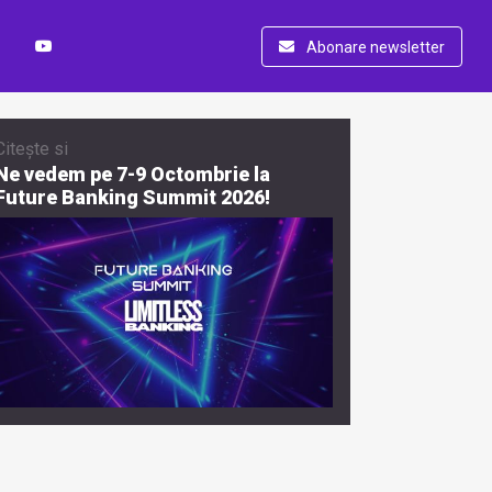
Abonare newsletter
Citește si
Ne vedem pe 7-9 Octombrie la
Future Banking Summit 2026!