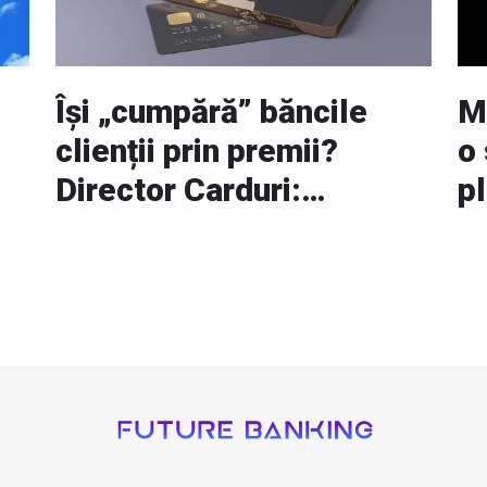
Își „cumpără” băncile
M
clienții prin premii?
o 
Director Carduri:
p
Succesul depinde de
pr
calitate