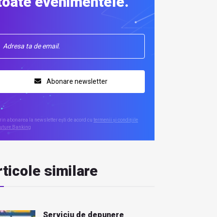
toate evenimentele.
Abonare newsletter
rin abonarea la newsletter ești de acord cu
termenii și condițiile
uture Banking
ticole similare
Serviciu de depunere