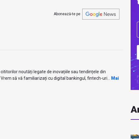
Abonează-te pe
titorilor noutăți legate de inovațiile sau tendințele din
P
Vrem să vă familiarizați cu digital bankingul, fintech-uri...
Mai
F
Ar