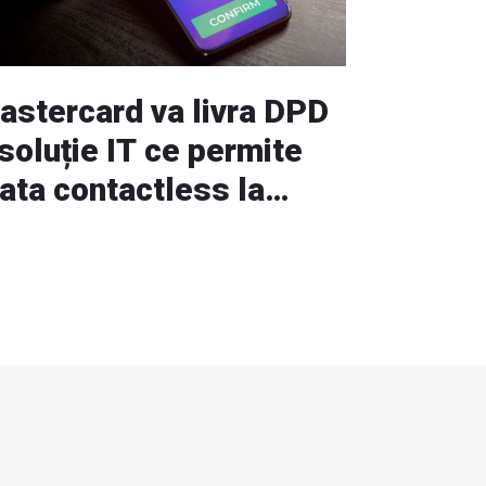
astercard va livra DPD
soluție IT ce permite
lata contactless la
imirea coletului