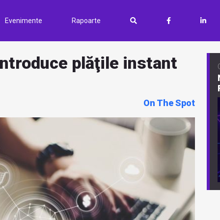
Evenimente
Rapoarte
ntroduce plăţile instant
On The Spot