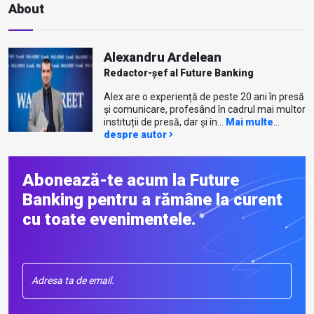
About
Alexandru Ardelean
Redactor-șef al Future Banking
Alex are o experiență de peste 20 ani în presă
și comunicare, profesând în cadrul mai multor
instituții de presă, dar și în...
Mai multe
despre autor
Abonează-te acum la Future
Banking pentru a rămâne la curent
cu toate evenimentele.