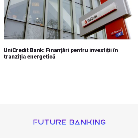
UniCredit Bank: Finanțări pentru investiții în
tranziția energetică