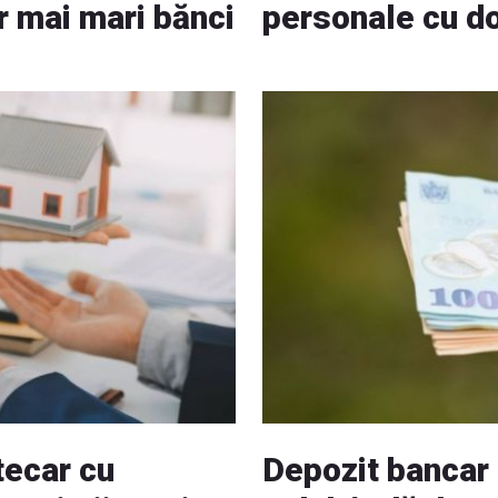
r mai mari bănci
personale cu d
tecar cu
Depozit bancar