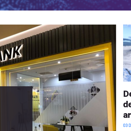
D
d
ar
03 