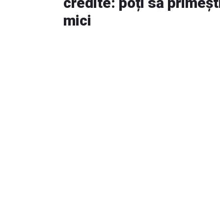
credite: poți să primeș
mici