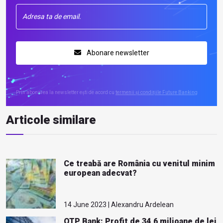
Abonare newsletter
Prin abonarea la newsletter ești de acord cu
termenii și condițiile Future Banking
Articole similare
Ce treabă are România cu venitul minim
european adecvat?
14 June 2023 | Alexandru Ardelean
OTP Bank: Profit de 34,6 milioane de lei