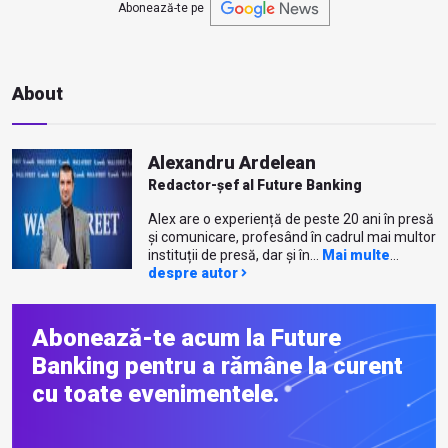
Abonează-te pe
About
Alexandru Ardelean
Redactor-șef al Future Banking
Alex are o experiență de peste 20 ani în presă
și comunicare, profesând în cadrul mai multor
instituții de presă, dar și în...
Mai multe
despre autor
Abonează-te acum la Future
Banking pentru a rămâne la curent
cu toate evenimentele.