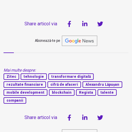
Share articol via
Abonează-te pe
Mai multe despre:
Zitec
tehnologie
transformare digitală
rezultate financiare
cifră de afaceri
Alexandru Lăpușan
mobile development
blockchain
Regista
talente
companii
Share articol via