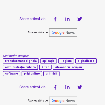
Share articol via
Abonează-te pe
Mai multe despre:
transformare digitală
aplicație
Regista
digitalizare
administrație publică
Zitec
Alexandru Lăpușan
software
plăți online
primării
Share articol via
Abonează-te pe