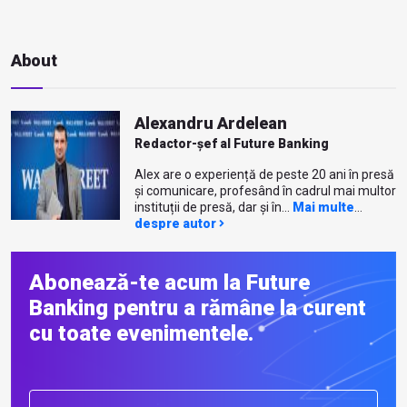
About
Alexandru Ardelean
Redactor-șef al Future Banking
Alex are o experiență de peste 20 ani în presă
și comunicare, profesând în cadrul mai multor
instituții de presă, dar și în...
Mai multe
despre autor
Abonează-te acum la Future
Banking pentru a rămâne la curent
cu toate evenimentele.