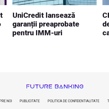
t
UniCredit lansează
C
o
garanții preaprobate
d
pentru IMM-uri
c
PRE NOI
PUBLICITATE
POLITICA DE CONFIDENTIALITATE
T