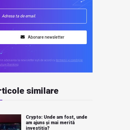
Abonare newsletter
rin abonarea la newsletter ești de acord cu
termenii și condițiile
uture Banking
ticole similare
Crypto: Unde am fost, unde
am ajuns și mai merită
investiția?