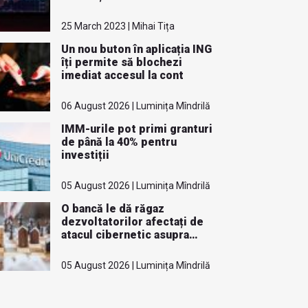
25 March 2023 | Mihai Tița
Un nou buton în aplicația ING
îți permite să blochezi
imediat accesul la cont
06 August 2026 | Luminița Mîndrilă
IMM-urile pot primi granturi
de până la 40% pentru
investiții
05 August 2026 | Luminița Mîndrilă
O bancă le dă răgaz
dezvoltatorilor afectați de
atacul cibernetic asupra
ANCPI
05 August 2026 | Luminița Mîndrilă