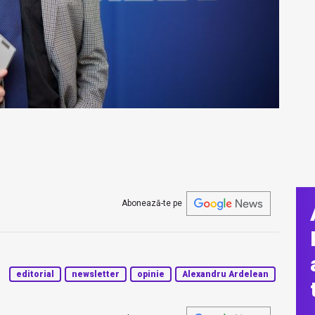
Abonează-te pe
editorial
newsletter
opinie
Alexandru Ardelean