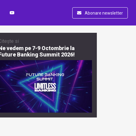
Abonare newsletter
Citește si
Ne vedem pe 7-9 Octombrie la
Future Banking Summit 2026!