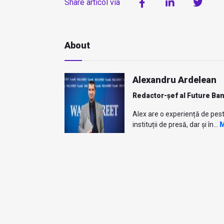
Share articol via
About
Alexandru Ardelean
Redactor-șef al Future Ba
Alex are o experiență de pest
instituții de presă, dar și în...
M