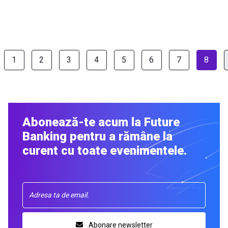
1
2
3
4
5
6
7
8
Abonează-te acum la Future
Banking pentru a rămâne la
curent cu toate evenimentele.
Abonare newsletter