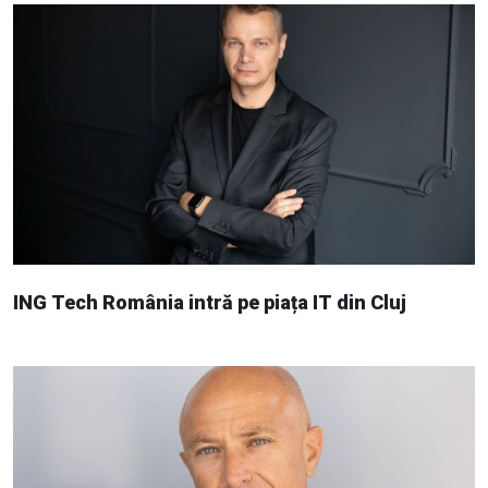
ING Tech România intră pe piața IT din Cluj