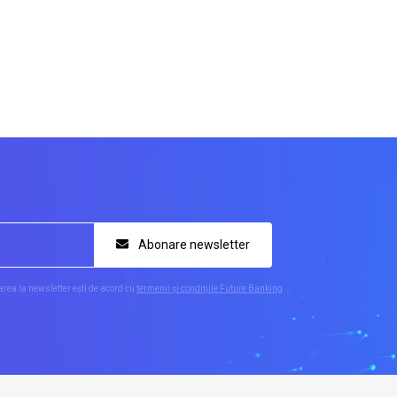
Abonare newsletter
rea la newsletter ești de acord cu
termenii și condițiile Future Banking