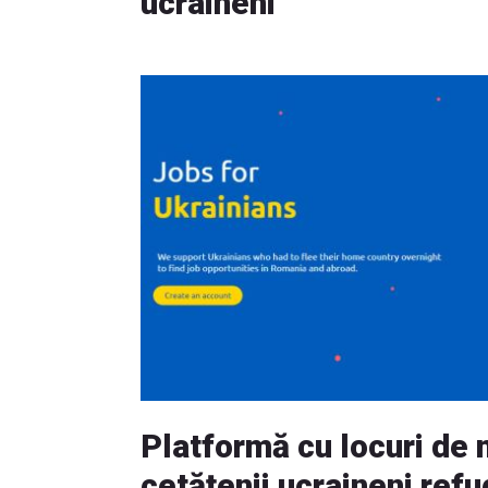
ucraineni
Platformă cu locuri de
cetățenii ucraineni refu