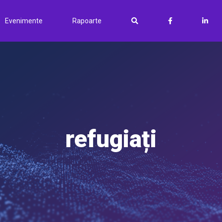
Evenimente
Rapoarte
refugiați