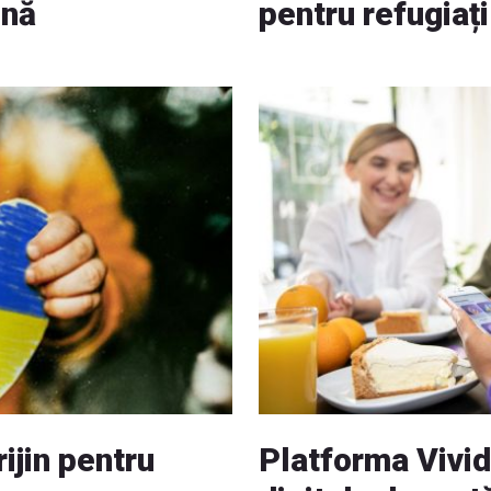
ină
pentru refugiaț
ijin pentru
Platforma Vivi