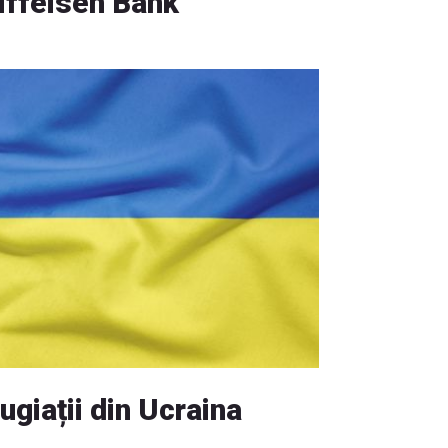
iffeisen Bank
ugiații din Ucraina