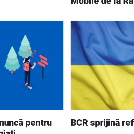
Mobile de la Ra
 muncă pentru
BCR sprijină ref
giați