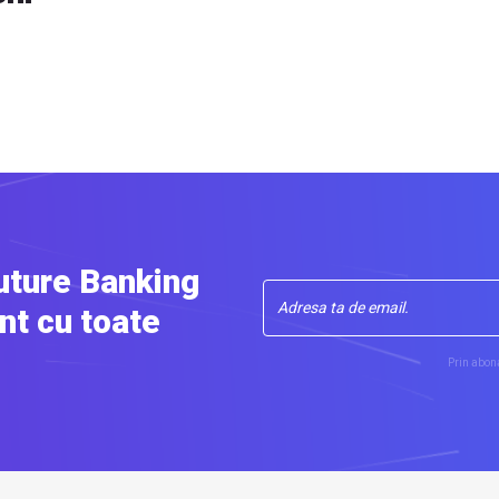
uture Banking
nt cu toate
Prin abona