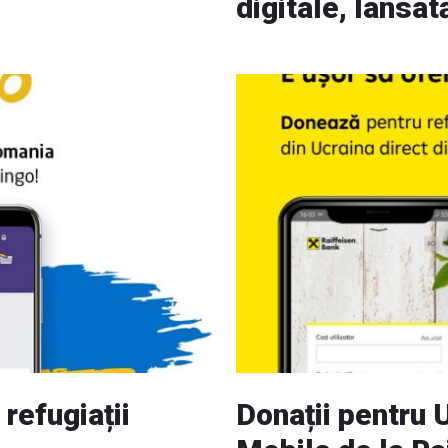
digitale, lansa
refugiații
Donații pentru 