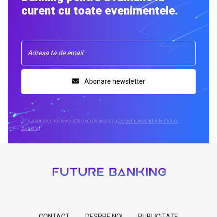
curent cu toate evenimentele.
Abonare newsletter
Prin abonarea la newsletter ești de acord cu
termenii și condițiile Future
Banking
CONTACT
DESPRE NOI
PUBLICITATE