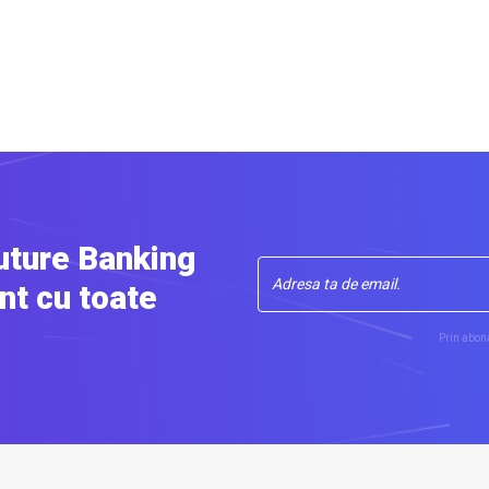
uture Banking
nt cu toate
Prin abona