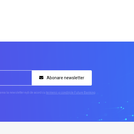
Abonare newsletter
rea la newsletter ești de acord cu
termenii și condițiile Future Banking