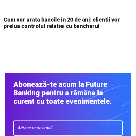
Cum vor arata bancile in 20 de ani: clientii vor
prelua controlul relatiei cu bancherul
Abonează-te acum la Future
Banking pentru a rămâne la
curent cu toate evenimentele.