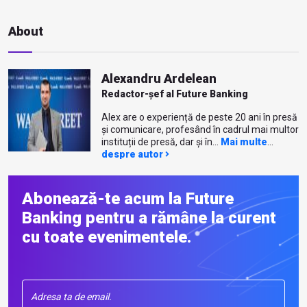
About
Alexandru Ardelean
Redactor-șef al Future Banking
Alex are o experiență de peste 20 ani în presă
și comunicare, profesând în cadrul mai multor
instituții de presă, dar și în...
Mai multe
despre autor
Abonează-te acum la Future
Banking pentru a rămâne la curent
cu toate evenimentele.