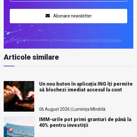
Abonare newsletter
Prin abonarea la newsletter ești de acord cu
termenii și condițiile Future Banking
Articole similare
Un nou buton în aplicația ING îți permite
să blochezi imediat accesul la cont
06 August 2026 | Luminița Mîndrilă
IMM-urile pot primi granturi de până la
40% pentru investiții