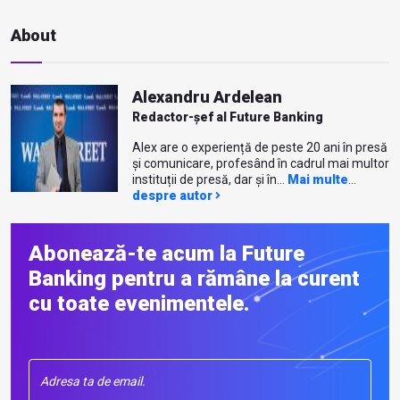
About
Alexandru Ardelean
Redactor-șef al Future Banking
Alex are o experiență de peste 20 ani în presă
și comunicare, profesând în cadrul mai multor
instituții de presă, dar și în...
Mai multe
despre autor
Abonează-te acum la Future
Banking pentru a rămâne la curent
cu toate evenimentele.