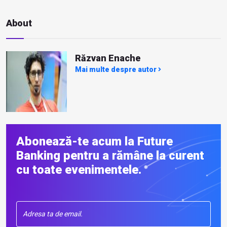
About
Răzvan Enache
Mai multe despre autor
Abonează-te acum la Future
Banking pentru a rămâne la curent
cu toate evenimentele.