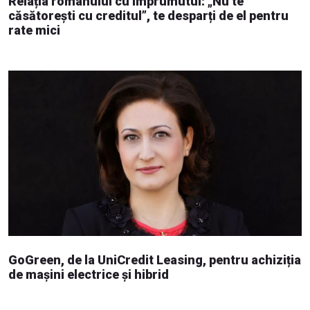
Relația românului cu împrumutul: „Nu te
căsătorești cu creditul”, te desparți de el pentru
rate mici
GoGreen, de la UniCredit Leasing, pentru achiziția
de mașini electrice și hibrid