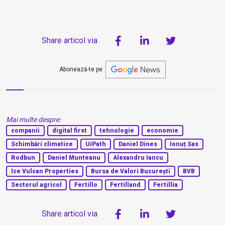
Share articol via
Abonează-te pe
Mai multe despre:
companii
digital first
tehnologie
economie
Schimbări climatice
UiPath
Daniel Dines
Ionuț Sas
Rodbun
Daniel Munteanu
Alexandru Iancu
Ice Vulcan Properties
Bursa de Valori București
BVB
Sectorul agricol
Fertillo
Fertilland
Fertillia
Share articol via