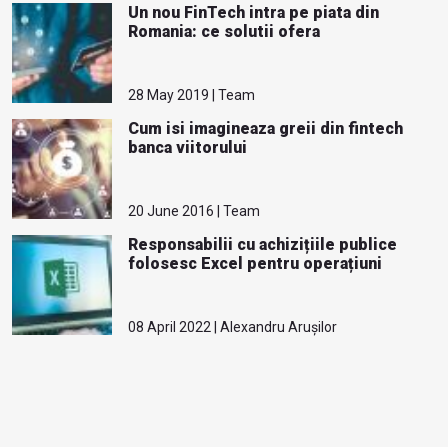
Un nou FinTech intra pe piata din
Romania: ce solutii ofera
28 May 2019 | Team
Cum isi imagineaza greii din fintech
banca viitorului
20 June 2016 | Team
Responsabilii cu achizițiile publice
folosesc Excel pentru operațiuni
08 April 2022 | Alexandru Arușilor