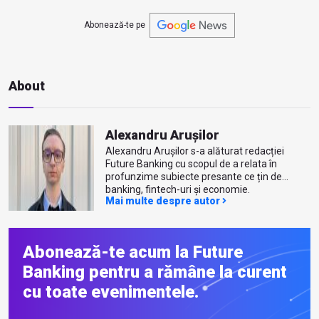
Abonează-te pe
About
Alexandru Arușilor
Alexandru Arușilor s-a alăturat redacției
Future Banking cu scopul de a relata în
profunzime subiecte presante ce țin de
banking, fintech-uri și economie.
Mai multe despre autor
Abonează-te acum la Future
Banking pentru a rămâne la curent
cu toate evenimentele.