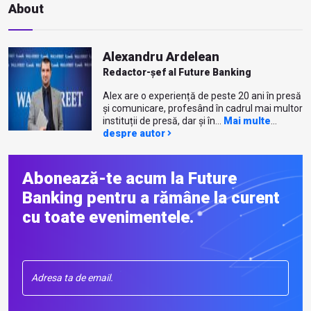
About
Alexandru Ardelean
Redactor-șef al Future Banking
Alex are o experiență de peste 20 ani în presă
și comunicare, profesând în cadrul mai multor
instituții de presă, dar și în...
Mai multe
despre autor
Abonează-te acum la Future
Banking pentru a rămâne la curent
cu toate evenimentele.