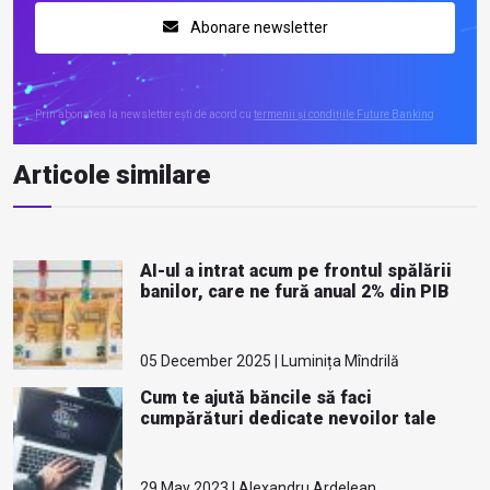
Abonare newsletter
Prin abonarea la newsletter ești de acord cu
termenii și condițiile Future Banking
Articole similare
AI-ul a intrat acum pe frontul spălării
banilor, care ne fură anual 2% din PIB
05 December 2025 | Luminița Mîndrilă
Cum te ajută băncile să faci
cumpărături dedicate nevoilor tale
29 May 2023 | Alexandru Ardelean