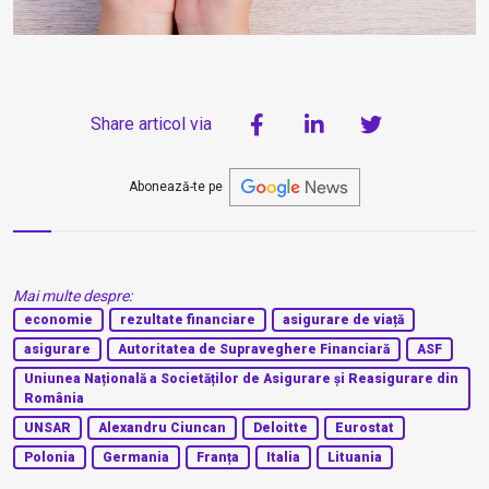
Share articol via
Abonează-te pe
Mai multe despre:
economie
rezultate financiare
asigurare de viață
asigurare
Autoritatea de Supraveghere Financiară
ASF
Uniunea Națională a Societăților de Asigurare și Reasigurare din
România
UNSAR
Alexandru Ciuncan
Deloitte
Eurostat
Polonia
Germania
Franța
Italia
Lituania