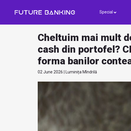
Special
Cheltuim mai mult d
cash din portofel? 
forma banilor contea
02 June 2026 | Luminița Mîndrilă