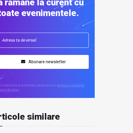
a rămâne la curent cu
toate evenimentele.
Abonare newsletter
rin abonarea la newsletter ești de acord cu
termenii și condițiile
uture Banking
ticole similare