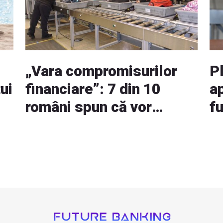
„Vara compromisurilor
Pl
ui
financiare”: 7 din 10
a
români spun că vor
f
cheltui mai mult
o