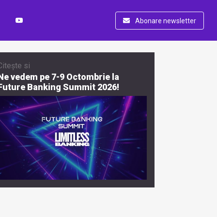
Abonare newsletter
Citește si
Ne vedem pe 7-9 Octombrie la
Future Banking Summit 2026!