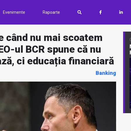
Evenimente
Rapoarte
e când nu mai scoatem
CEO-ul BCR spune că nu
ză, ci educația financiară
Banking