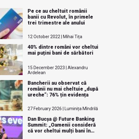
Pe ce au cheltuit românii
banii cu Revolut, în primele
trei trimestre ale anului
12 October 2022 | Mihai Tița
40% dintre români vor cheltui
mai puțini bani de sărbători
15 December 2023 | Alexandru
Ardelean
Bancherii au observat că
românii nu mai cheltuie „după
ureche”: 76% țin evidența
27 February 2026 | Luminița Mîndrilă
Dan Bucșa @ Future Banking
Summit: „Oamenii consideră
că vor cheltui mulți bani în
2023"