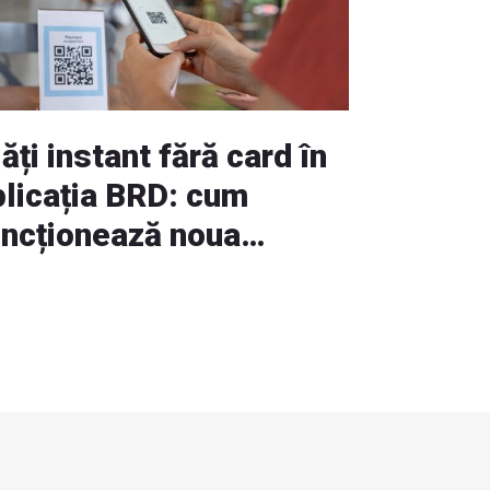
ăți instant fără card în
plicația BRD: cum
uncționează noua
pțiune RoPay