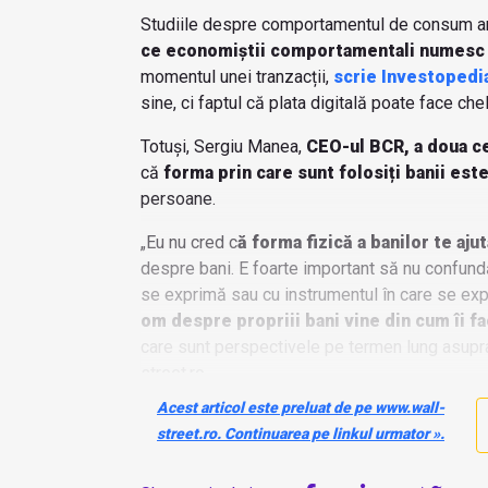
Studiile despre comportamentul de consum a
ce economiștii comportamentali numesc „
momentul unei tranzacții,
scrie Investopedi
sine, ci faptul că plata digitală poate face che
Totuși, Sergiu Manea,
CEO-ul BCR, a doua c
că
forma prin care sunt folosiți banii este
persoane.
„Eu nu cred c
ă forma fizică a banilor te aju
despre bani. E foarte important să nu confund
se exprimă sau cu instrumentul în care se expr
om despre propriii bani vine din cum îi fa
care sunt perspectivele pe termen lung asupra 
street.ro.
Acest articol este preluat de pe www.wall-
street.ro. Continuarea pe linkul urmator ».