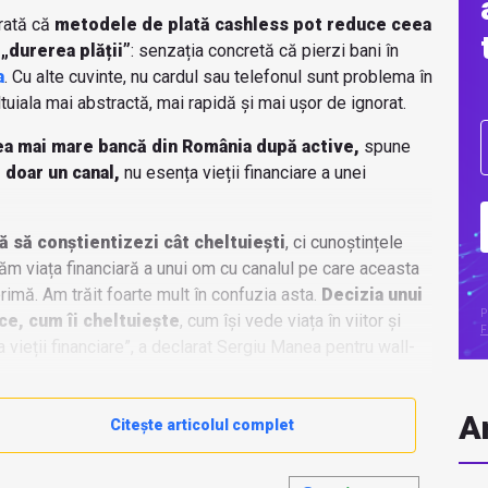
rată că
metodele de plată cashless pot reduce ceea
durerea plății”
: senzația concretă că pierzi bani în
a
. Cu alte cuvinte, nu cardul sau telefonul sunt problema în
ltuiala mai abstractă, mai rapidă și mai ușor de ignorat.
ea mai mare bancă din România după active,
spune
 doar un canal,
nu esența vieții financiare a unei
tă să conștientizezi cât cheltuiești
, ci cunoștințele
ăm viața financiară a unui om cu canalul pe care aceasta
imă. Am trăit foarte mult în confuzia asta.
Decizia unui
P
ce, cum îi cheltuiește
, cum își vede viața în viitor și
F
vieții financiare”, a declarat Sergiu Manea pentru wall-
Ar
Citește articolul complet