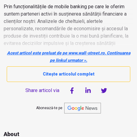
Prin funcționalitățile de mobile banking pe care le oferim
suntem parteneri activi în susținerea sănătății financiare a
clienților noștri. Analizele de cheltuieli, alertele
personalizate, recomandările de economisire și accesul la
produse de investiții contribuie la o mai bună planificare, la
evitarea deciziilor impulsive și la creșterea sănătății
financiare.” - Mihail Ion, Vicepreședinte Retail și Membru al
Acest articol este preluat de pe www.wall-street.ro. Continuarea
Directoratului Raiffeisen Bank România
pe linkul urmator ».
Citește articolul complet
Share articol via
Abonează-te pe
About