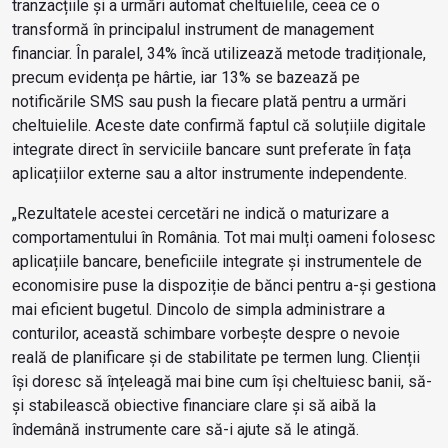
tranzacțiile și a urmări automat cheltuielile, ceea ce o
transformă în principalul instrument de management
financiar. În paralel, 34% încă utilizează metode tradiționale,
precum evidența pe hârtie, iar 13% se bazează pe
notificările SMS sau push la fiecare plată pentru a urmări
cheltuielile. Aceste date confirmă faptul că soluțiile digitale
integrate direct în serviciile bancare sunt preferate în fața
aplicațiilor externe sau a altor instrumente independente.
„Rezultatele acestei cercetări ne indică o maturizare a
comportamentului în România. Tot mai mulți oameni folosesc
aplicațiile bancare, beneficiile integrate și instrumentele de
economisire puse la dispoziție de bănci pentru a-și gestiona
mai eficient bugetul. Dincolo de simpla administrare a
conturilor, această schimbare vorbește despre o nevoie
reală de planificare și de stabilitate pe termen lung. Clienții
își doresc să înțeleagă mai bine cum își cheltuiesc banii, să-
și stabilească obiective financiare clare și să aibă la
îndemână instrumente care să-i ajute să le atingă.