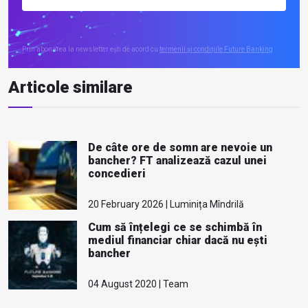
Prin abonarea la newsletter ești de acord cu
termenii și condițiile Future Banking
Articole similare
De câte ore de somn are nevoie un
bancher? FT analizează cazul unei
concedieri
20 February 2026 | Luminița Mîndrilă
Cum să înțelegi ce se schimbă în
mediul financiar chiar dacă nu ești
bancher
04 August 2020 | Team