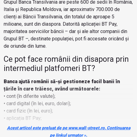
Grupul Banca Transilvania are peste 600 de sedii în România,
Italia și Republica Moldova, iar aproximativ 700.000 de
clienți ai Băncii Transilvania, din totalul de aproape 5
milioane, sunt din diaspora. Datorită aplicației BT Pay,
majoritatea serviciilor băncii – dar și ale altor companii din
Grupul BT –, destinate populației, pot fi accesate oricând și
de oriunde din lume.
Ce pot face românii din disapora prin
intermediul platfomeri BT?
Banca ajută românii să-și gestioneze facil banii în
țările în care trăiesc, având următoarele:
• cont (în diferite valute);
• card digital (în lei, euro, dolari);
• card fizic (în lei, euro);
• aplicația BT Pay;
• consultanță în limba română, maghiară, italiană, engleză și
Acest articol este preluat de pe www.wall-street.ro. Continuarea
franceză.
pe linkul urmator ».