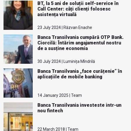
BT, la 5 ani de soluții self-service în
Call Center: câți clienți folosesc
asistența virtuală
23 July 2024 | Răzvan Enache
Banca Transilvania cumpără OTP Bank.
Ciorcilă: Întărim angajamentul nostru
de a susține economia
30 July 2024 | Luminița Mîndrilă
Banca Transilvania „face curățenie” în
aplicațiile de mobile banking
14 January 2025 | Team
Banca Transilvania investeste intr-un
nou fintech
22 March 2018 | Team