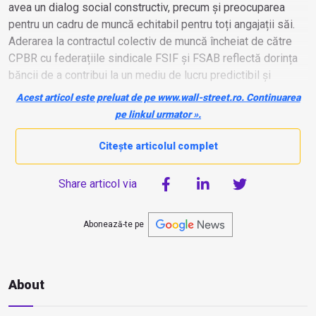
avea un dialog social constructiv, precum și preocuparea
pentru un cadru de muncă echitabil pentru toți angajații săi.
Aderarea la contractul colectiv de muncă încheiat de către
CPBR cu federațiile sindicale FSIF și FSAB reflectă dorința
băncii de a contribui la un mediu de lucru predictibil și
responsabil, într-un context caracterizat de transformări
Acest articol este preluat de pe www.wall-street.ro. Continuarea
profunde ale industriei bancare și pieței muncii.
pe linkul urmator ».
Citește articolul complet
Share articol via
Abonează-te pe
About