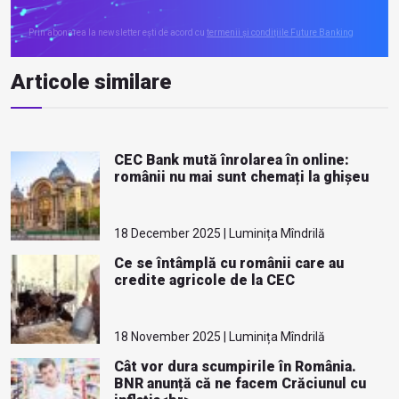
Prin abonarea la newsletter ești de acord cu
termenii și condițiile Future Banking
Articole similare
CEC Bank mută înrolarea în online:
românii nu mai sunt chemați la ghișeu
18 December 2025 | Luminița Mîndrilă
Ce se întâmplă cu românii care au
credite agricole de la CEC
18 November 2025 | Luminița Mîndrilă
Cât vor dura scumpirile în România.
BNR anunță că ne facem Crăciunul cu