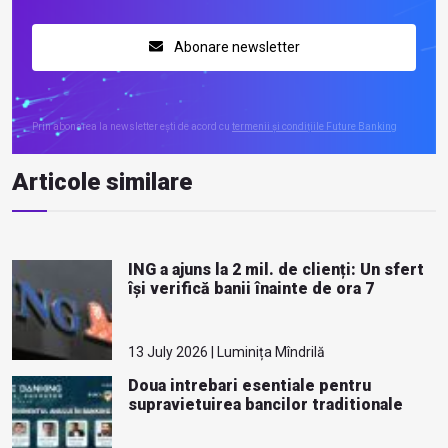
Abonare newsletter
Prin abonarea la newsletter ești de acord cu
termenii și condițiile Future Banking
Articole similare
ING a ajuns la 2 mil. de clienți: Un sfert
își verifică banii înainte de ora 7
13 July 2026 | Luminița Mîndrilă
Doua intrebari esentiale pentru
supravietuirea bancilor traditionale