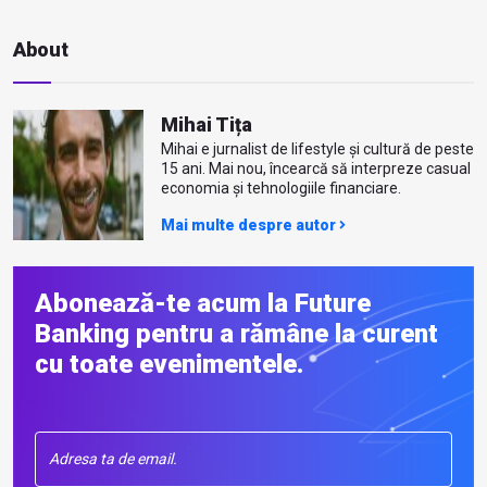
About
Mihai Tița
Mihai e jurnalist de lifestyle și cultură de peste
15 ani. Mai nou, încearcă să interpreze casual
economia și tehnologiile financiare.
Mai multe despre autor
Abonează-te acum la Future
Banking pentru a rămâne la curent
cu toate evenimentele.