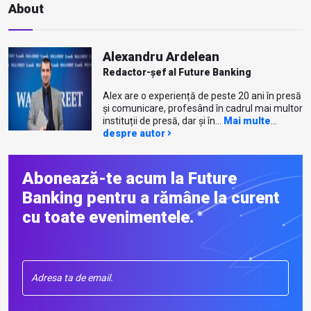
About
Alexandru Ardelean
Redactor-șef al Future Banking
Alex are o experiență de peste 20 ani în presă
și comunicare, profesând în cadrul mai multor
instituții de presă, dar și în...
Mai multe
despre autor
Abonează-te acum la Future
Banking pentru a rămâne la curent
cu toate evenimentele.