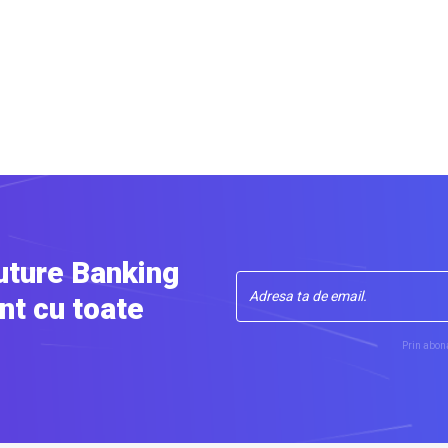
uture Banking
nt cu toate
Prin abona