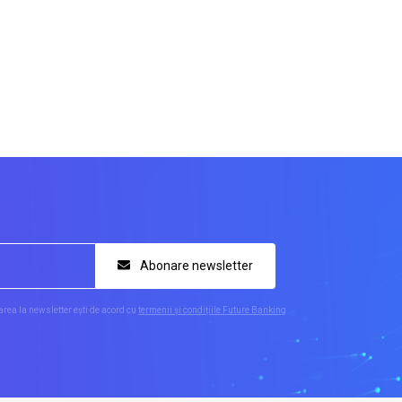
Abonare newsletter
rea la newsletter ești de acord cu
termenii și condițiile Future Banking