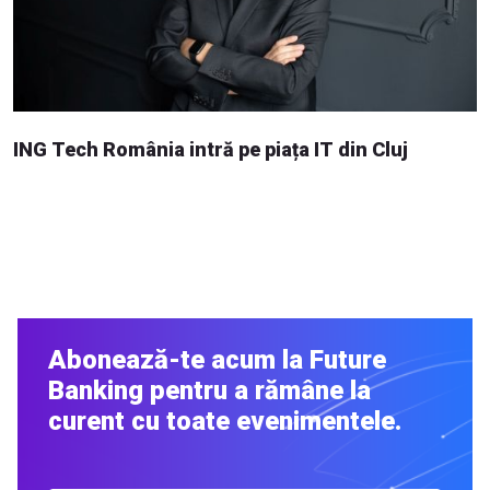
ING Tech România intră pe piața IT din Cluj
Abonează-te acum la Future
Banking pentru a rămâne la
curent cu toate evenimentele.