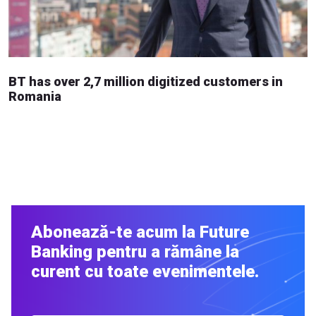
BT has over 2,7 million digitized customers in
Romania
Abonează-te acum la Future
Banking pentru a rămâne la
curent cu toate evenimentele.