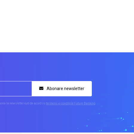
Abonare newsletter
rea la newsletter ești de acord cu
termenii și condițiile Future Banking