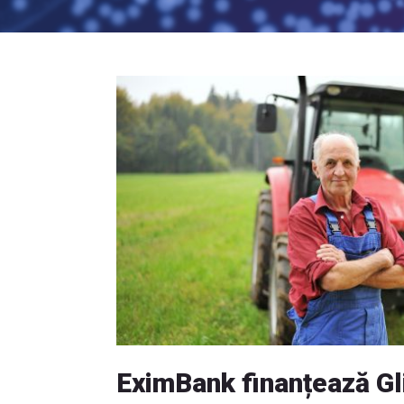
EximBank finanțează Gl