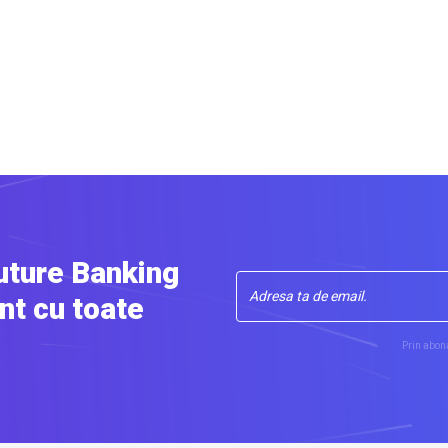
uture Banking
nt cu toate
Prin abona