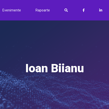
Evenimente
Rapoarte
Ioan Biianu