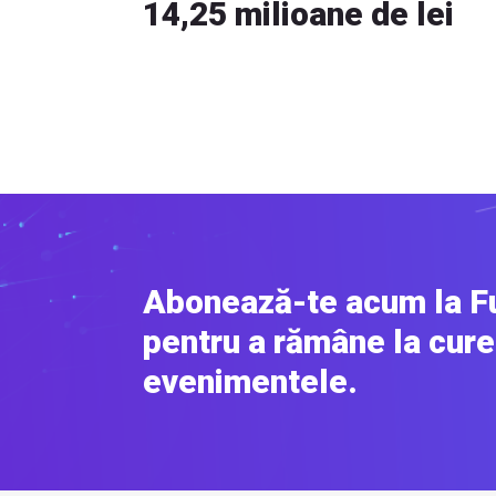
14,25 milioane de lei
Abonează-te acum la F
pentru a rămâne la cure
evenimentele.