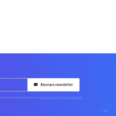
Abonare newsletter
rea la newsletter ești de acord cu
termenii și condițiile Future Banking