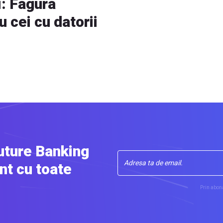
i: Fagura
 cei cu datorii
uture Banking
nt cu toate
Prin abona