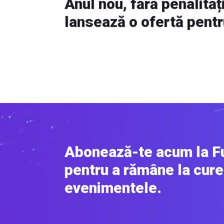
Anul nou, fără penalităț
lansează o ofertă pentru
Abonează-te acum la F
pentru a rămâne la cure
evenimentele.