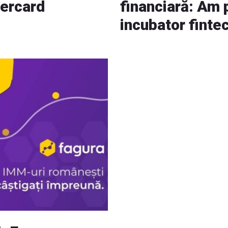
tercard
financiară: Am 
incubator fintec