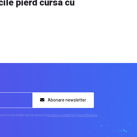
cile pierd cursa cu
Abonare newsletter
rea la newsletter ești de acord cu
termenii și condițiile Future Banking