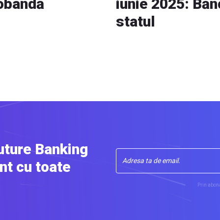
dobândă
iunie 2025: Băn
statul
uture Banking
nt cu toate
Prin abona