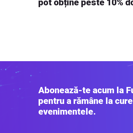
pot obține peste 10% 
Abonează-te acum la F
pentru a rămâne la cure
evenimentele.