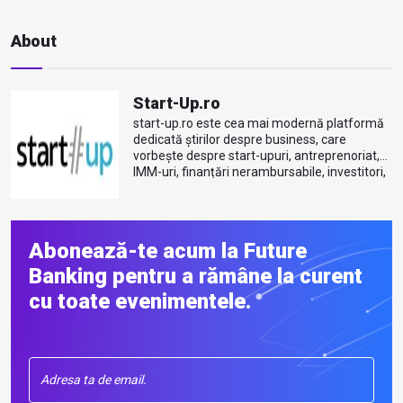
About
Start-Up.ro
start-up.ro este cea mai modernă platformă
dedicată știrilor despre business, care
vorbește despre start-upuri, antreprenoriat,
IMM-uri, finanțări nerambursabile, investitori,
e...
Mai multe despre autor
Abonează-te acum la Future
Banking pentru a rămâne la curent
cu toate evenimentele.