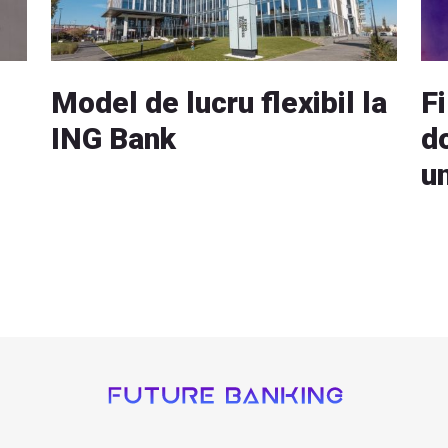
Model de lucru flexibil la
F
ING Bank
d
un
F