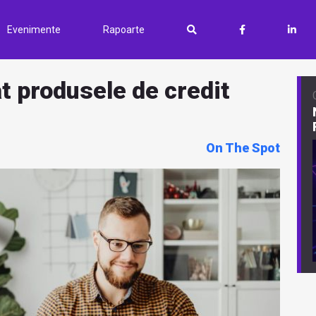
Evenimente
Rapoarte
at produsele de credit
On The Spot