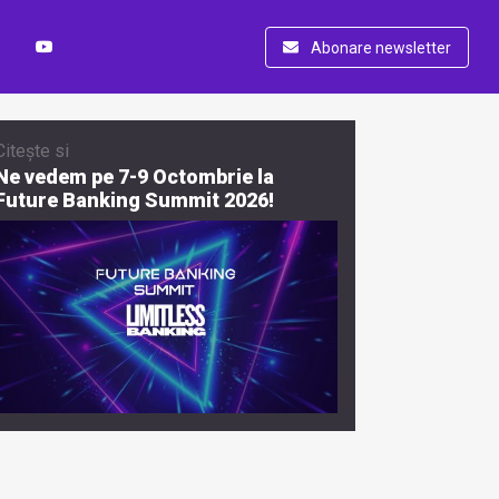
Abonare newsletter
Citește si
Ne vedem pe 7-9 Octombrie la
Future Banking Summit 2026!