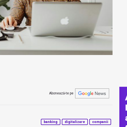
Abonează-te pe
banking
digitalizare
companii