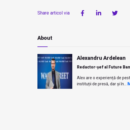
Share articol via
About
Alexandru Ardelean
Redactor-șef al Future Ba
Alex are o experiență de pest
instituții de presă, dar și în...
M