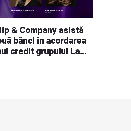
ilip & Company asistă
ouă bănci în acordarea
ui credit grupului La
ântâna