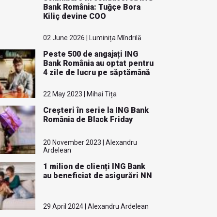
Bank România: Tuğçe Bora
Kiliç devine COO
02 June 2026 | Luminița Mîndrilă
Peste 500 de angajați ING
Bank România au optat pentru
4 zile de lucru pe săptămână
22 May 2023 | Mihai Tița
Creșteri în serie la ING Bank
România de Black Friday
20 November 2023 | Alexandru
Ardelean
1 milion de clienți ING Bank
au beneficiat de asigurări NN
29 April 2024 | Alexandru Ardelean