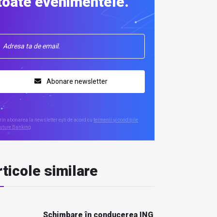
toate evenimentele.
Abonare newsletter
rin abonarea la newsletter ești de acord cu
termenii și condițiile
uture Banking
ticole similare
Schimbare în conducerea ING