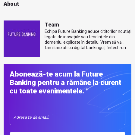
About
Team
Echipa Future Banking aduce cititorilor noutăți
legate de inovațiile sau tendințele din
domeniu, explicate în detaliu. Vrem să vă
familiarizați cu digital bankingul, fintech-uri...
Mai multe despre autor
Abonează-te acum la Future
Banking pentru a rămâne la curent
cu toate evenimentele.