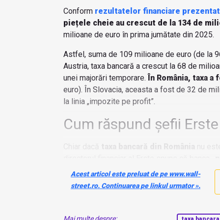
Conform
rezultatelor financiare prezenta
piețele cheie au crescut de la 134 de mil
milioane de euro în prima jumătate din 2025.
Astfel, suma de 109 milioane de euro (de la 96
Austria, taxa bancară a crescut la 68 de milio
unei majorări temporare.
În România, taxa a 
euro). În Slovacia, aceasta a fost de 32 de mil
la linia „impozite pe profit”.
Cum răspund șefii Erste
Chiar dacă
taxa bancară din România
nu este
directorul financiar al Erste spune că banca
„n
Acest articol este preluat de pe www.wall-
street.ro. Continuarea pe linkul urmator ».
Mai multe despre:
taxa bancara