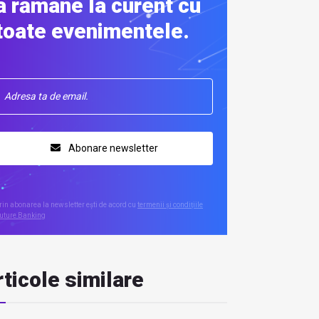
a rămâne la curent cu
toate evenimentele.
Abonare newsletter
rin abonarea la newsletter ești de acord cu
termenii și condițiile
uture Banking
ticole similare