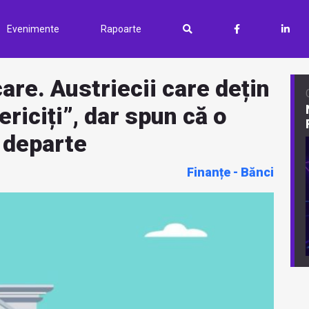
Evenimente
Rapoarte
are. Austriecii care dețin
riciți”, dar spun că o
 departe
Finanțe - Bănci