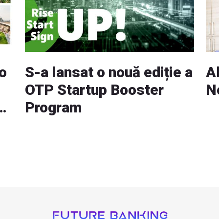
o
S-a lansat o nouă ediție a
A
OTP Startup Booster
N
Program