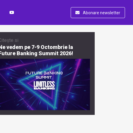
Abonare newsletter
Citește si
Ne vedem pe 7-9 Octombrie la
Future Banking Summit 2026!