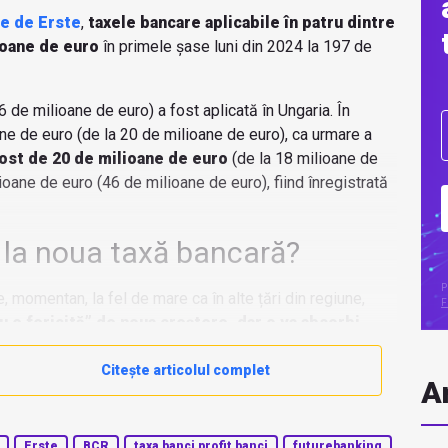
te de Erste
,
taxele bancare aplicabile în patru dintre
ioane de euro
în primele șase luni din 2024 la 197 de
 de milioane de euro) a fost aplicată în Ungaria. În
ane de euro (de la 20 de milioane de euro), ca urmare a
fost de 20 de milioane de euro
(de la 18 milioane de
ioane de euro (46 de milioane de euro), fiind înregistrată
 la noua taxă bancară?
P
, momentan, la fel de mare ca în alte țări din regiune,
F
u e fericită” de noua creștere, dar o va absorbi
.
Citește articolul complet
Ar
Erste
BCR
taxa banci profit banci
futurebanking