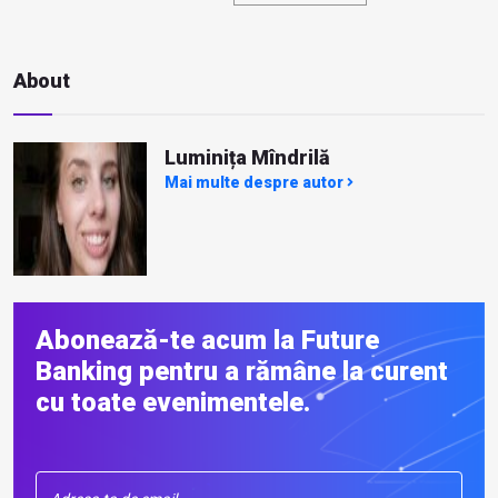
About
Luminița Mîndrilă
Mai multe despre autor
Abonează-te acum la Future
Banking pentru a rămâne la curent
cu toate evenimentele.