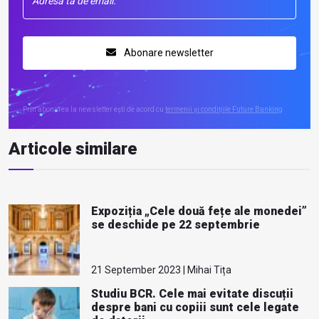
Abonare newsletter
Prin abonarea la newsletter ești de acord cu
termenii și condițiile Future Banking
Articole similare
Expoziția „Cele două fețe ale monedei”
se deschide pe 22 septembrie
21 September 2023 | Mihai Tița
Studiu BCR. Cele mai evitate discuții
despre bani cu copiii sunt cele legate