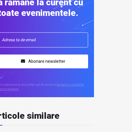
a rămâne la curent cu
toate evenimentele.
Abonare newsletter
rin abonarea la newsletter ești de acord cu
termenii și condițiile
uture Banking
ticole similare