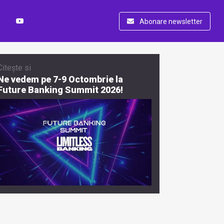
Abonare newsletter
Citește si
Ne vedem pe 7-9 Octombrie la
Future Banking Summit 2026!