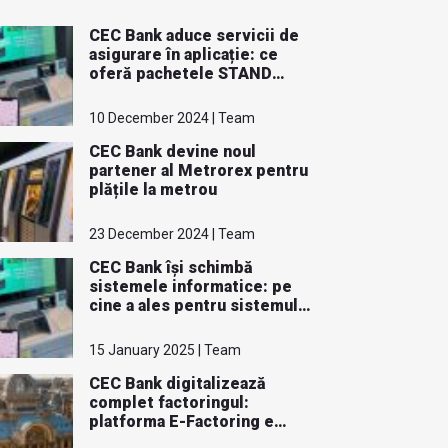
CEC Bank aduce servicii de
asigurare în aplicație: ce
oferă pachetele STAND
ALONE
10 December 2024 | Team
CEC Bank devine noul
partener al Metrorex pentru
plățile la metrou
23 December 2024 | Team
CEC Bank își schimbă
sistemele informatice: pe
cine a ales pentru sistemul
de Core banking
15 January 2025 | Team
CEC Bank digitalizează
complet factoringul:
platforma E-Factoring e
activă