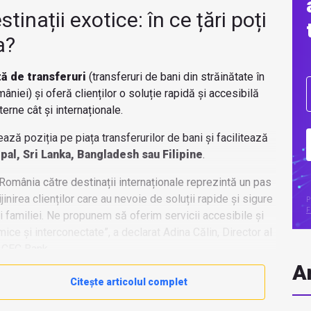
tinații exotice: în ce țări poți
a?
ă de transferuri
(transferuri de bani din străinătate în
âniei) și oferă clienților o soluție rapidă și accesibilă
terne cât și internaționale.
ază poziția pe piața transferurilor de bani și facilitează
pal, Sri Lanka, Bangladesh sau Filipine
.
 România către destinații internaționale reprezintă un pas
jinirea clienților care au nevoie de soluții rapide și sigure
P
F
 familiei. Ne propunem să oferim servicii accesibile și
ice și interconectate”, a declarat Adina Călin, Director al
ul CEC Bank.
Ar
Citește articolul complet