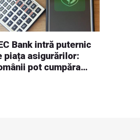
EC Bank intră puternic
 piața asigurărilor:
omânii pot cumpăra
lițe