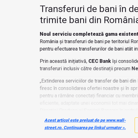
Transferuri de bani în des
trimite bani din Români
Noul serviciu completează gama existent
România și transferuri de bani pe teritoriul Rom
pentru efectuarea transferurilor de bani atât in
Prin această inițiativă,
CEC Bank
își consolide
transferuri inclusiv către destinații precum
Ne
„Extinderea serviciilor de transfer de bani din
firesc în consolidarea ofertei noastre și în spri
pentru a rămâne conectați financiar cu membrii
eficiente, adaptate unei economii tot mai dinam
Direcției Produse și Servicii Bancare în cadr
Acest articol este preluat de pe www.wall-
street.ro. Continuarea pe linkul urmator ».