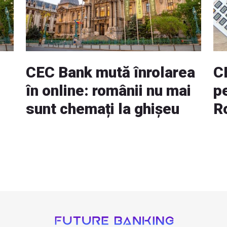
CEC Bank mută înrolarea
C
în online: românii nu mai
pe
sunt chemați la ghișeu
R
po