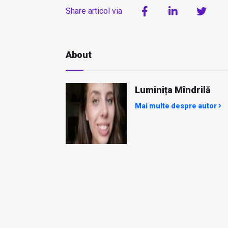
Share articol via
About
Luminița Mîndrilă
Mai multe despre autor