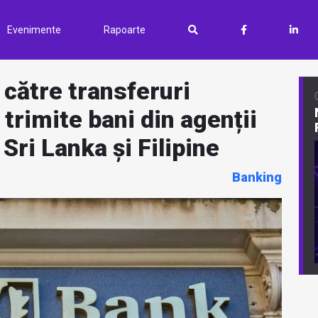
Evenimente
Rapoarte
către transferuri
trimite bani din agenții
 Sri Lanka și Filipine
Banking