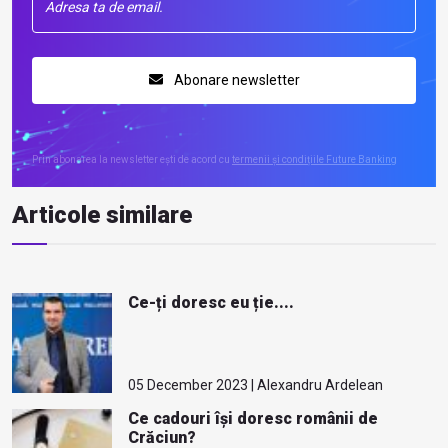
Abonare newsletter
Prin abonarea la newsletter ești de acord cu
termenii și condițiile Future Banking
Articole similare
Ce-ți doresc eu ție....
05 December 2023 | Alexandru Ardelean
Ce cadouri își doresc românii de
Crăciun?