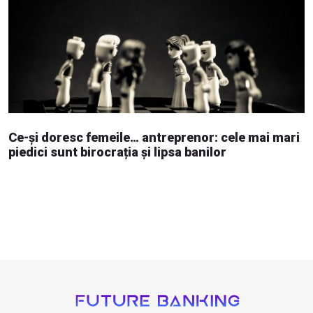
Ce-și doresc femeile… antreprenor: cele mai mari
piedici sunt birocrația și lipsa banilor