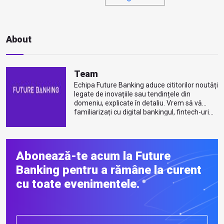
About
Team
Echipa Future Banking aduce cititorilor noutăți
legate de inovațiile sau tendințele din
domeniu, explicate în detaliu. Vrem să vă
familiarizați cu digital bankingul, fintech-uri...
Mai multe despre autor
Abonează-te acum la Future
Banking pentru a rămâne la curent
cu toate evenimentele.