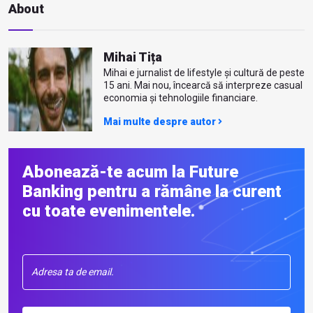
About
Mihai Tița
Mihai e jurnalist de lifestyle și cultură de peste
15 ani. Mai nou, încearcă să interpreze casual
economia și tehnologiile financiare.
Mai multe despre autor
Abonează-te acum la Future
Banking pentru a rămâne la curent
cu toate evenimentele.