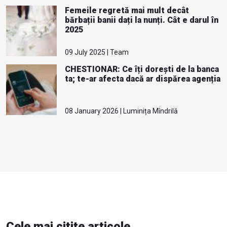
Femeile regretă mai mult decât
bărbații banii dați la nunți. Cât e darul în
2025
09 July 2025 | Team
CHESTIONAR: Ce îți dorești de la banca
ta; te-ar afecta dacă ar dispărea agenția
08 January 2026 | Luminița Mîndrilă
Cele mai citite articole