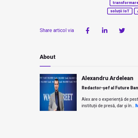
transformare
soluții IoT
Share articol via
About
Alexandru Ardelean
Redactor-șef al Future Ba
Alex are o experiență de pest
instituții de presă, dar și în...
M