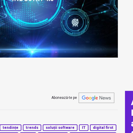
Abonează-te pe
tendințe
trends
soluții software
IT
digital first