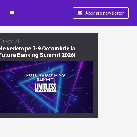
Abonare newsletter
Citește si
Ne vedem pe 7-9 Octombrie la
Future Banking Summit 2026!