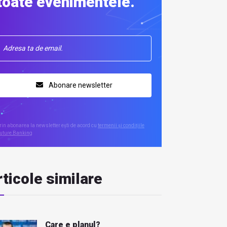
toate evenimentele.
Abonare newsletter
rin abonarea la newsletter ești de acord cu
termenii și condițiile
uture Banking
ticole similare
Care e planul?