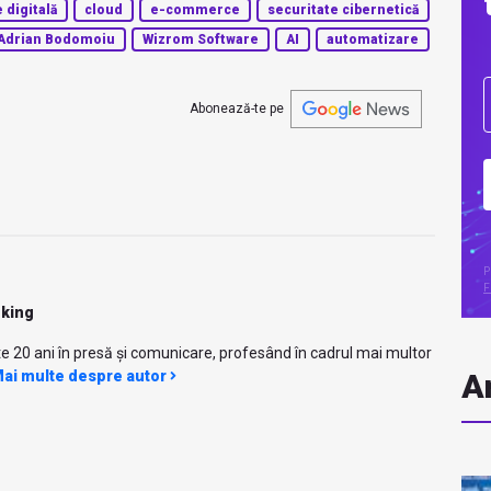
 digitală
cloud
e-commerce
securitate cibernetică
Adrian Bodomoiu
Wizrom Software
AI
automatizare
Abonează-te pe
P
F
nking
e 20 ani în presă și comunicare, profesând în cadrul mai multor
ai multe despre autor
Ar