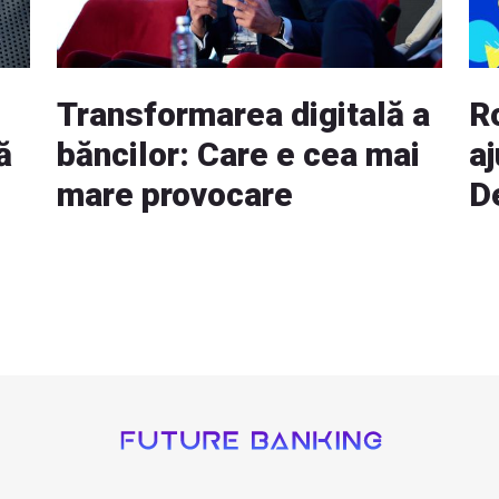
Transformarea digitală a
R
ă
băncilor: Care e cea mai
a
mare provocare
D
mu