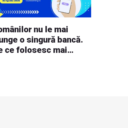
omânilor nu le mai
junge o singură bancă.
e ce folosesc mai
lte aplicații