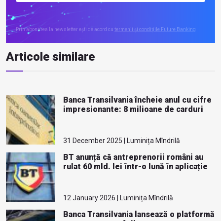
Prin abonarea la newsletter ești de acord cu
termenii și condițiile Future Banking
Articole similare
Banca Transilvania încheie anul cu cifre
impresionante: 8 milioane de carduri
31 December 2025 | Luminița Mîndrilă
BT anunță că antreprenorii români au
rulat 60 mld. lei într-o lună în aplicație
12 January 2026 | Luminița Mîndrilă
Banca Transilvania lansează o platformă