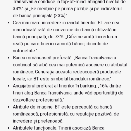
Transilvania conduce în top-of-mind, atingând nivelul de
34%” și „Se menține pe prima poziție și pe indicatorul
de bancă principală (33%)”.
Cea mai mare încredere în rândul tinerilor. BT are cea
mai ridicată rată de conversie din bancă utilizată în
bancă principală, de 73%. „Cifra ne arată încrederea
reală pe care tinerii o acordă băncii, dincolo de
notorietate.”
Banca românească preferată. „Banca Transilvania a
continuat să aibă cea mai puternică asociere cu atributul
românesc. Generația aceasta redescoperă produsele
locale, iar BT este simbolul brandului românesc.”
Angajatorul preferat al tinerilor în banking. „16% dintre
tineri aleg Banca Transilvania, unde văd oportunități de
dezvoltare profesională.”
Atribute de imagine. BT este percepută ca bancă
românească, profesionistă, cu reputație pozitivă, de
încredere și prietenoasă.
Atributele funcționale. Tinerii asociază Banca